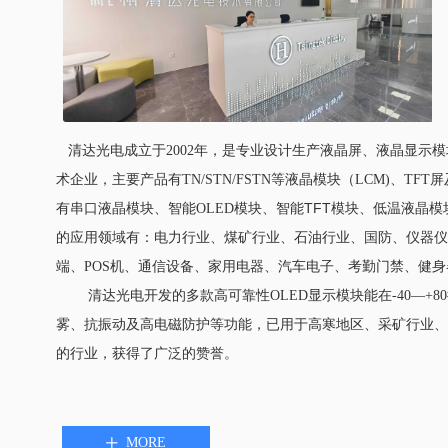
清达光电成立于
2002
年，是专业设计生产液晶屏、液晶显示模
术企业，主要产品有
TN/STN/FSTN
等液晶模块
（LCM)
、
TFT
屏
TFT
有
串口液晶模块、智能
OLED
模块、智能
模块、低温液晶模
的应用
领域
有：电力
行业
、煤矿
行业
、石油
行业
、国防
、
仪器仪
端、
POS
机、通信设备、家用电器、汽车电子、考勤门禁、健身
清达光电开发的多款
高可靠性
OLED
显示模块能在
-40—+80
雾、抗振动及高电磁防护等功能，
已用于
高寒地区、采矿行业、
的行业
，获得了广泛的赞誉。
---
清达光电全资控股的生产工厂
杭州佳显科技有限公司，
LCD
领域工作多年的工程师，现有
COB,SMT,COG,TAB
等生产工
晶
模组、
OLED
模组和
TFT
模组
。
MORE
ꄸ